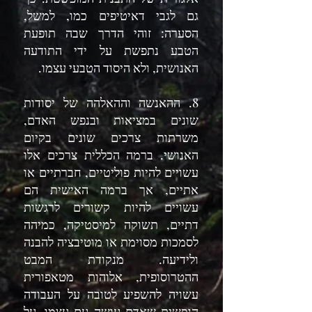
גם לגבי דאיטיפים כמו, למשל,
הסערה: זוהי הדרך שבה תופעת
הטבע נתפשת על ידי התודעה
האנושית, ולא היסוד הטבעי עצמו.
8. ההאנשה וההאלהה של יסודות
שונים במציאות ובנפש האדם,
משרתות צרכים שונים בקיום
האנושי. ברמה הכללית צרכים אלו
עשויים להיות פוליטיים, חברתיים או
אתיים, אך ברמה האישית הם
עשויים להיות קשורים לרגשות
דתיים, תשוקה למיסטיקה, כמיהה
לסמכות מסוימת או מוטיבציה להבנה
ולידיעה. מנקודת המבט
ההטרוסופית, אלוהות מטאפורית
עשויה להשפיע לטובה על העבודה
הנפשית שאדם עושה עם עצמו, על