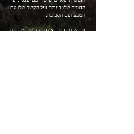
החוויה שלו בעולם ועל הקשר שלו עם
הטבע ועם הסביבה.
9. שום דבר איננו קדוש מבחינה
אונטולוגית. קדושה, כמו אלים וכמו
קטגוריות אחרות של מציאות ודמיון,
היא עניין אנושי הדורש הכרה
והסכמה של הפרטים הנוגעים בדבר.
כמו במקרים אחרים, הקדושה עלולה
להיות כלי של דיכוי (רק לאנשים
מסוימים יש גישה אל הקודש,
הקדושה מייצרת היררכיות וכו'), אבל
היא יכולה להיות גם כלי מעצים
ומחולל משמעות בעולם. אלה
ההולכים בנתיב ההטרוסופיה, מודעים
לכך שהקדושה נמצאת בתחום
החוויה והדמיון (והסיפורים שאנו