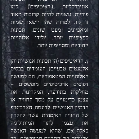
אוניברסליות ('דאיטיפים') כמו
פוריות, עשויות להיות קרובות מאוד
זו לזו, למרות שהן יישאו שמות
ומאפיינים מעט שונים. תכונות
ספציפיות יותר, יולידו אלוהויות
ייחודיות ומסויימות יותר.
7. הדאיטיפים (הן תכונות אנושיות והן
אלמנטים טבעיים) העומדים בבסיס
האלוהויות המטאפוריות, הם למעשה
דפוסים ארכיטיפיים מופשטים –
מחלקות בתודעה, המקרינות את
עצמן כדימויים על מסך החוויה או
הדמיון האנושיים. לדוגמה, הארכיטיפ
של החוויה האימהית עשוי להקרין
את עצמו לתוך המיתולוגיה
כאלה-אם, שהיא למעשה האנשה
אלגורית של התבנית המופשטת. כך