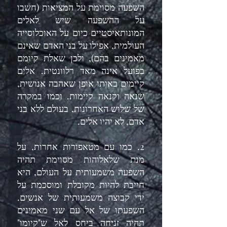
השפעה מסוימת על המציאות (חשבו
על ההשפעה שיש לאלים
המונותאיסטיים כיום על האוכלוסייה
העולמית, אפילו על בני האדם שאינם
מאמינים בהם), ולכן שאלת קיומם
בפועל אינה מאד רלוונטית. אלים
קיימים באותו אופן שאהבה אנושית
,
שנאה וקנאה
קיימות. וכמו במקרה
של שלוש האחרונות, בעולם ללא בני
אדם, לא יהיו אלים.
2. כמו עם מטאפורות אחרות, על
מנת שלאלוהות מסוימת תהיה
השפעה משמעותית על העולם, היא
חייבת להיות מקובלת ומוסכמת על
ידי קבוצה משמעותית של אנשים.
השפעתו של אל עם שני מאמינים
תהיה זניחה ביחס לאל ש"קיומו"